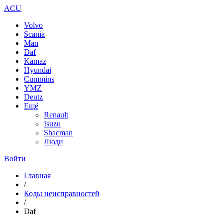
ACU
Volvo
Scania
Man
Daf
Kamaz
Hyundai
Cummins
YMZ
Deutz
Ещё
Renault
Isuzu
Shacman
Люди
Войти
Главная
/
Коды неисправностей
/
Daf