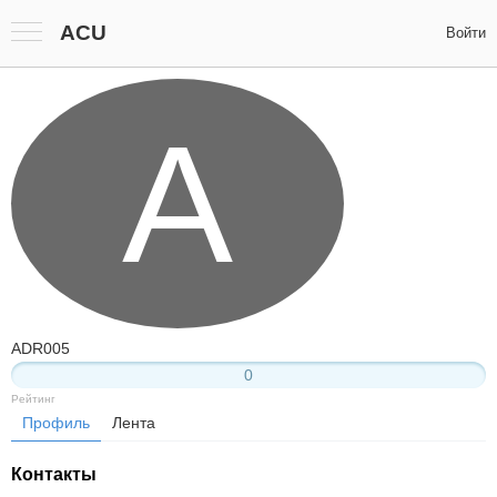
ACU
Войти
A
ADR005
0
Рейтинг
Профиль
Лента
Контакты