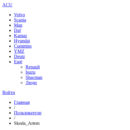
ACU
Volvo
Scania
Man
Daf
Kamaz
Hyundai
Cummins
YMZ
Deutz
Ещё
Renault
Isuzu
Shacman
Люди
Войти
Главная
/
Пользователи
/
Skoda_Artem