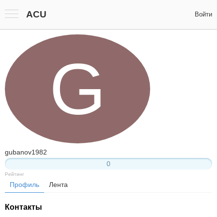
ACU
Войти
G
gubanov1982
0
Рейтинг
Профиль
Лента
Контакты