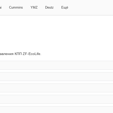
i
Cummins
YMZ
Deutz
Ещё
авления КПП ZF-EcoLife.