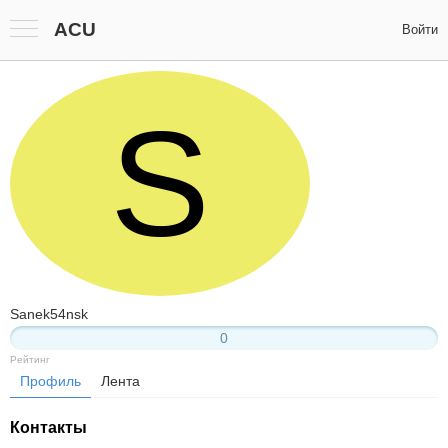
ACU
Войти
S
Sanek54nsk
0
Рейтинг
Профиль
Лента
Контакты