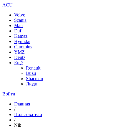
ACU
Volvo
Scania
Man
Daf
Kamaz
Hyundai
Cummins
YMZ
Deutz
Ещё
Renault
Isuzu
Shacman
Люди
Войти
Главная
/
Пользователи
/
Nik