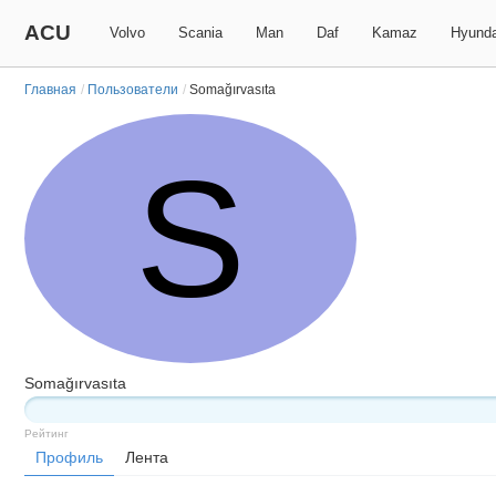
ACU
Volvo
Scania
Man
Daf
Kamaz
Hyunda
Главная
/
Пользователи
/
Somağırvasıta
S
Somağırvasıta
Рейтинг
Профиль
Лента