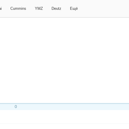
i
Cummins
YMZ
Deutz
Ещё
0