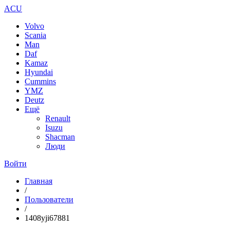
ACU
Volvo
Scania
Man
Daf
Kamaz
Hyundai
Cummins
YMZ
Deutz
Ещё
Renault
Isuzu
Shacman
Люди
Войти
Главная
/
Пользователи
/
1408yji67881