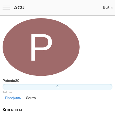
ACU
Войти
P
Pobeda80
0
Рейтинг
Профиль
Лента
Контакты