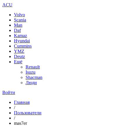
ACU
Volvo
Scania
Man
Daf
Kamaz
Hyundai
Cummins
YMZ
Deutz
Ещё
Renault
Isuzu
Shacman
Люди
Войти
Главная
/
Пользователи
/
mas7er