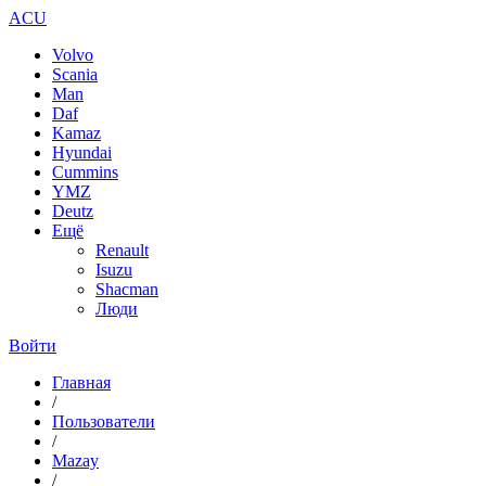
ACU
Volvo
Scania
Man
Daf
Kamaz
Hyundai
Cummins
YMZ
Deutz
Ещё
Renault
Isuzu
Shacman
Люди
Войти
Главная
/
Пользователи
/
Mazay
/