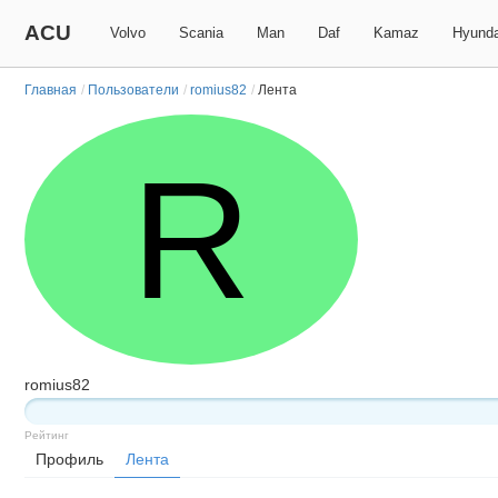
ACU
Volvo
Scania
Man
Daf
Kamaz
Hyunda
Главная
/
Пользователи
/
romius82
/
Лента
R
romius82
Рейтинг
Профиль
Лента