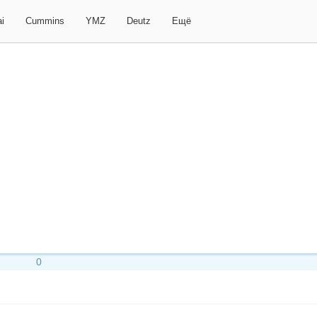
i
Cummins
YMZ
Deutz
Ещё
0