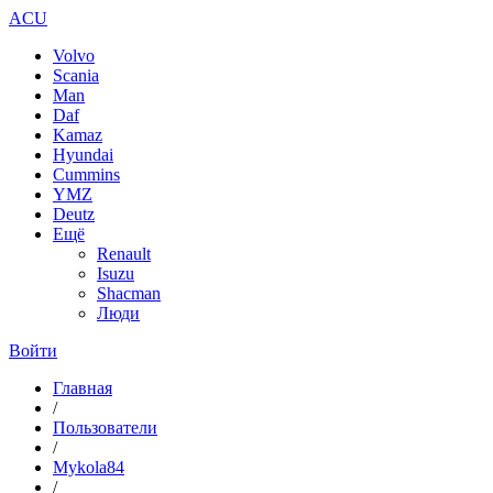
ACU
Volvo
Scania
Man
Daf
Kamaz
Hyundai
Cummins
YMZ
Deutz
Ещё
Renault
Isuzu
Shacman
Люди
Войти
Главная
/
Пользователи
/
Mykola84
/