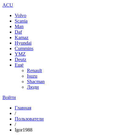
ACU
Volvo
Scania
Man
Daf
Kamaz
Hyundai
Cummins
YMZ
Deutz
Ещё
Renault
Isuzu
Shacman
Люди
Войти
Главная
/
Пользователи
/
Igor1988