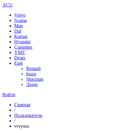
ACU
Volvo
Scania
Man
Daf
Kamaz
Hyundai
Cummins
YMZ
Deutz
Ещё
Renault
Isuzu
Shacman
Люди
Войти
Главная
/
Пользователи
/
vrvyura